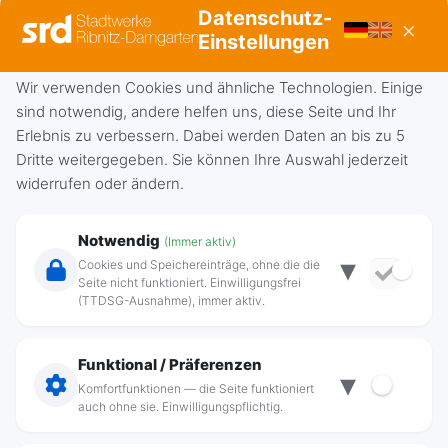
Strom für Ihren Haushalt
Datenschutz-
×
Einstellungen
Mehr erfahren
Wir verwenden Cookies und ähnliche Technologien. Einige
sind notwendig, andere helfen uns, diese Seite und Ihr
Erlebnis zu verbessern. Dabei werden Daten an bis zu 5
Dritte weitergegeben. Sie können Ihre Auswahl jederzeit
Bernsteingas®
widerrufen oder ändern.
Notwendig
(Immer aktiv)
▾
Cookies und Speichereinträge, ohne die die
Seite nicht funktioniert. Einwilligungsfrei
(TTDSG-Ausnahme), immer aktiv.
Funktional / Präferenzen
Beziehen Sie preiswert Erdgas zum Kochen
▾
Komfortfunktionen — die Seite funktioniert
und Heizen! Wir beliefern Sie sicher und
auch ohne sie. Einwilligungspflichtig.
zuverlässig.