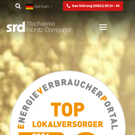
German
Gas-Störung (03821) 89 33 – 44
▼