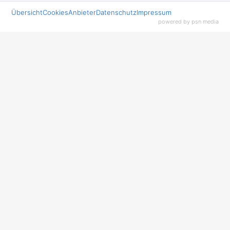
Übersicht
Cookies
Anbieter
Datenschutz
Impressum
powered by psn media
Wir sind immer für Sie da – entdecken Sie
unsere Services.
Kundenfreundliche Öffnungszeiten
persönlich, Telefon, E-Mail
Jetzt kontaktieren