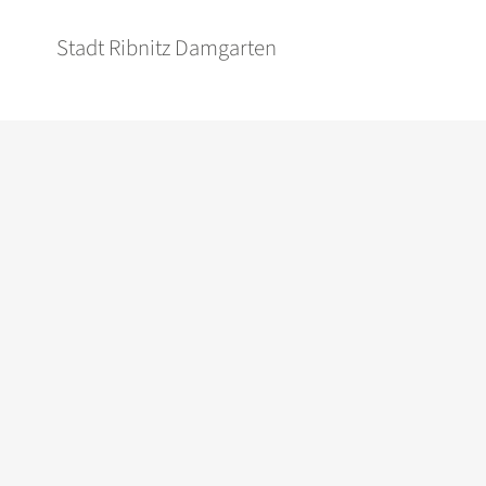
Stadt Ribnitz Damgarten
Weitere rechtliche Angaben
Impressum
Datenschutz
Barrierefreiheit