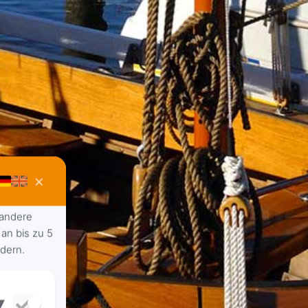
×
 andere
an bis zu 5
ndern.
▾