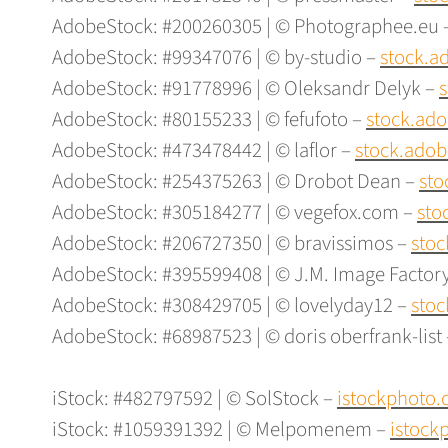
AdobeStock: #200260305 | © Photographee.eu 
AdobeStock: #99347076 | © by-studio –
stock.a
AdobeStock: #91778996 | © Oleksandr Delyk –
AdobeStock: #80155233 | © fefufoto –
stock.ad
AdobeStock: #473478442 | © laflor –
stock.ado
AdobeStock: #254375263 | © Drobot Dean –
sto
AdobeStock: #305184277 | © vegefox.com –
sto
AdobeStock: #206727350 | © bravissimos –
sto
AdobeStock: #395599408 | © J.M. Image Factor
AdobeStock: #308429705 | © lovelyday12 –
sto
AdobeStock: #68987523 | © doris oberfrank-list
iStock: #482797592 | © SolStock –
istockphoto
iStock: #1059391392 | © Melpomenem –
istock