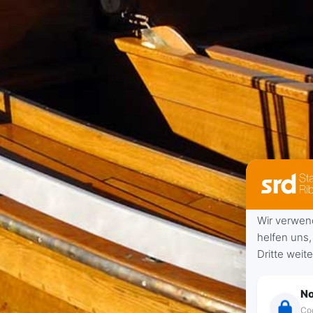
Wir verwen
helfen uns,
Dritte weit
N
Coo