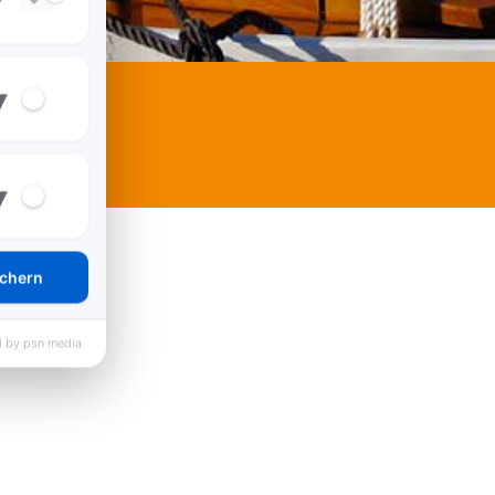
▾
▾
chern
 by psn media