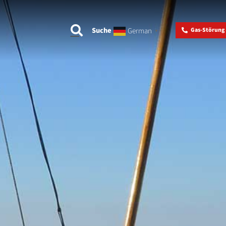
Suche
German
Gas-Störung (
▼