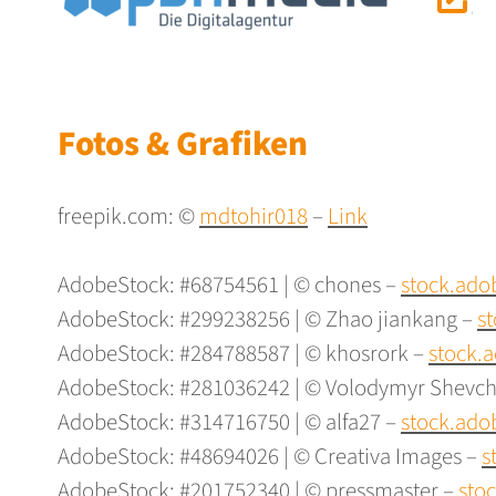
Fotos & Grafiken
freepik.com: ©
mdtohir018
–
Link
AdobeStock: #68754561 | © chones –
stock.ad
AdobeStock: #299238256 | © Zhao jiankang –
s
AdobeStock: #284788587 | © khosrork –
stock.
AdobeStock: #281036242 | © Volodymyr Shevc
AdobeStock: #314716750 | © alfa27 –
stock.ad
AdobeStock: #48694026 | © Creativa Images –
s
AdobeStock: #201752340 | © pressmaster –
sto