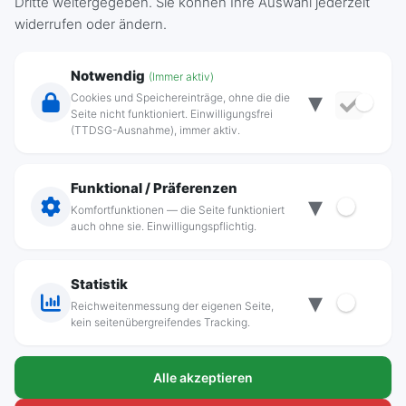
Dritte weitergegeben. Sie können Ihre Auswahl jederzeit
an das Versorgungsnetz, die Belieferung mit
widerrufen oder ändern.
Energie sowie die Messung der Energie
Notwendig
betreffen, im Verfahren nach § 111 a EnWG
(Immer aktiv)
▾
Cookies und Speichereinträge, ohne die die
innerhalb einer Frist von vier Wochen ab
Seite nicht funktioniert. Einwilligungsfrei
(TTDSG-Ausnahme), immer aktiv.
Zugang beim Unternehmen zu beantworten.
Verbraucherbeschwerden, die den
Funktional / Präferenzen
▾
Vertragsabschluss oder die Qualität der
Komfortfunktionen — die Seite funktioniert
auch ohne sie. Einwilligungspflichtig.
Leistungen des Lieferanten betreffen, sind zu
richten an:
Statistik
▾
Reichweitenmessung der eigenen Seite,
Stadtwerke Ribnitz-Damgarten GmbH
kein seitenübergreifendes Tracking.
Körkwitzer Weg 9
18311 Ribnitz-Damgarten
Alle akzeptieren
Telefon:
(03821) 89 33-0