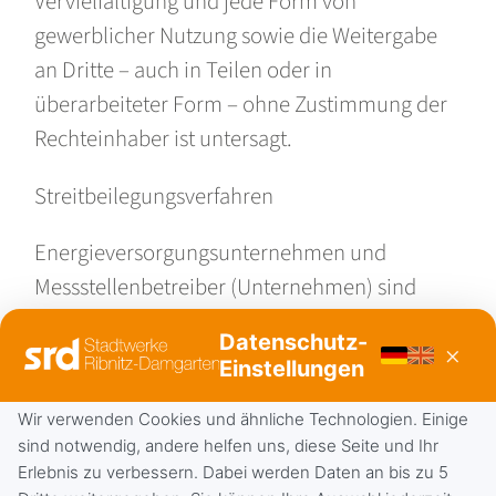
Vervielfältigung und jede Form von
gewerblicher Nutzung sowie die Weitergabe
an Dritte – auch in Teilen oder in
überarbeiteter Form – ohne Zustimmung der
Rechteinhaber ist untersagt.
Streitbeilegungsverfahren
Energieversorgungsunternehmen und
Messstellenbetreiber (Unternehmen) sind
verpflichtet, Beanstandungen von
Datenschutz-
×
Verbrauchern im Sinne des § 13 BGB
Einstellungen
(Verbraucher) insbesondere zum
Wir verwenden Cookies und ähnliche Technologien. Einige
Vertragsabschluss oder zur Qualität von
sind notwendig, andere helfen uns, diese Seite und Ihr
Leistungen des Unternehmens
Erlebnis zu verbessern. Dabei werden Daten an bis zu 5
(Verbraucherbeschwerden), die den Anschluss