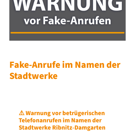
Fake-Anrufe im Namen der
Stadtwerke
⚠️ Warnung vor betrügerischen
Telefonanrufen im Namen der
Stadtwerke Ribnitz‑Damgarten